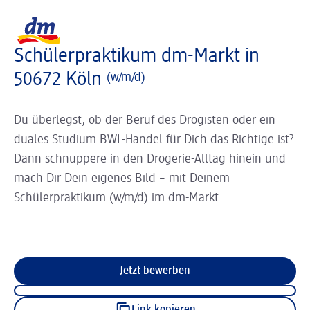
Slider wird geladen ...
Logo dm, zurück zur Startseite
Schülerpraktikum dm-Markt in
50672 Köln
(w/m/d)
Du überlegst, ob der Beruf des Drogisten oder ein
duales Studium BWL-Handel für Dich das Richtige ist?
Dann schnuppere in den Drogerie-Alltag hinein und
mach Dir Dein eigenes Bild – mit Deinem
Schülerpraktikum (w/m/d) im dm-Markt.
Jetzt bewerben