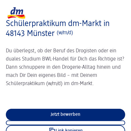
Slider wird geladen ...
Logo dm, zurück zur Startseite
Schülerpraktikum dm-Markt in
48143 Münster
(w/m/d)
Du überlegst, ob der Beruf des Drogisten oder ein
duales Studium BWL-Handel für Dich das Richtige ist?
Dann schnuppere in den Drogerie-Alltag hinein und
mach Dir Dein eigenes Bild – mit Deinem
Schülerpraktikum (w/m/d) im dm-Markt.
Jetzt bewerben