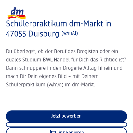
Slider wird geladen ...
Logo dm, zurück zur Startseite
Schülerpraktikum dm-Markt in
47055 Duisburg
(w/m/d)
Du überlegst, ob der Beruf des Drogisten oder ein
duales Studium BWL-Handel für Dich das Richtige ist?
Dann schnuppere in den Drogerie-Alltag hinein und
mach Dir Dein eigenes Bild – mit Deinem
Schülerpraktikum (w/m/d) im dm-Markt.
Jetzt bewerben