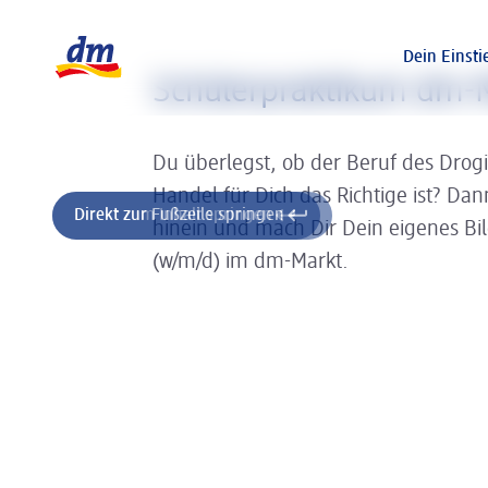
Slider wird geladen ...
Logo dm, zurück zur Startseite
Dein Einsti
Schülerpraktikum dm-M
Du überlegst, ob der Beruf des Drog
Handel für Dich das Richtige ist? Da
Direkt zum Inhalt springen
Direkt zur Fußzeile springen
hinein und mach Dir Dein eigenes Bi
(w/m/d) im dm-Markt.