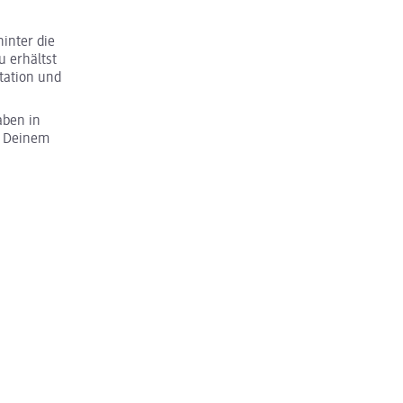
inter die
u erhältst
tation und
aben in
u Deinem