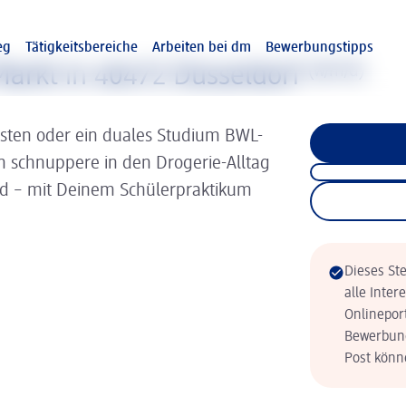
eg
Tätigkeitsbereiche
Arbeiten bei dm
Bewerbungstipps
arkt in 40472 Düsseldorf
(w/m/d)
isten oder ein duales Studium BWL-
nn schnuppere in den Drogerie-Alltag
ld – mit Deinem Schülerpraktikum
Dieses Ste
alle Inter
Onlinepor
Bewerbung
Post könne