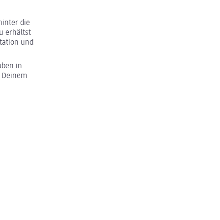
inter die
u erhältst
tation und
aben in
u Deinem