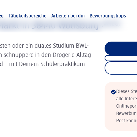
eg
Tätigkeitsbereiche
Arbeiten bei dm
Bewerbungstipps
arkt in 38440 Wolfsburg
(w/m/d)
isten oder ein duales Studium BWL-
nn schnuppere in den Drogerie-Alltag
ld – mit Deinem Schülerpraktikum
Dieses Ste
alle Inter
Onlinepor
Bewerbung
Post könne