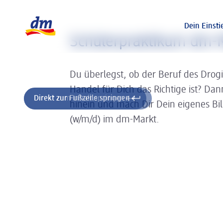
Slider wird geladen ...
Logo dm, zurück zur Startseite
Dein Einsti
Schülerpraktikum dm-M
Du überlegst, ob der Beruf des Drog
Handel für Dich das Richtige ist? Da
Direkt zum Inhalt springen
Direkt zur Fußzeile springen
hinein und mach Dir Dein eigenes Bi
(w/m/d) im dm-Markt.