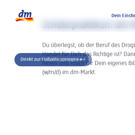
Slider wird geladen ...
Logo dm, zurück zur Startseite
Dein Einsti
Schülerpraktikum dm-M
Du überlegst, ob der Beruf des Drog
Handel für Dich das Richtige ist? Da
Direkt zum Inhalt springen
Direkt zur Fußzeile springen
hinein und mach Dir Dein eigenes Bi
(w/m/d) im dm-Markt.