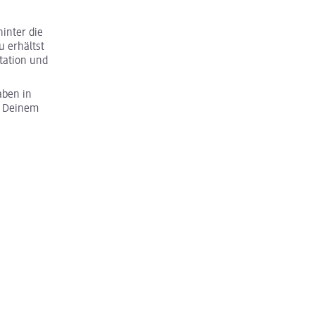
inter die
u erhältst
tation und
aben in
u Deinem