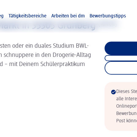
eg
Tätigkeitsbereiche
Arbeiten bei dm
Bewerbungstipps
arkt in 35305 Grünberg
(w/m/d)
isten oder ein duales Studium BWL-
nn schnuppere in den Drogerie-Alltag
ld – mit Deinem Schülerpraktikum
Dieses Ste
alle Inter
Onlinepor
Bewerbung
Post könne