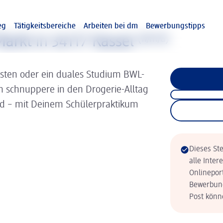
eg
Tätigkeitsbereiche
Arbeiten bei dm
Bewerbungstipps
arkt in 34117 Kassel
(w/m/d)
isten oder ein duales Studium BWL-
nn schnuppere in den Drogerie-Alltag
ld – mit Deinem Schülerpraktikum
Dieses Ste
alle Inter
Onlinepor
Bewerbung
Post könne