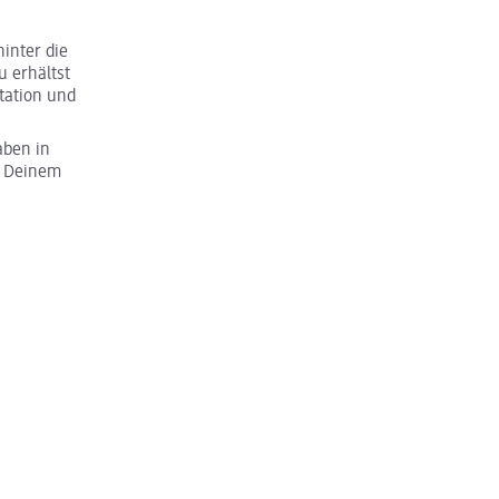
inter die
u erhältst
tation und
aben in
u Deinem