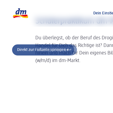
Slider wird geladen ...
Logo dm, zurück zur Startseite
Dein Einsti
Schülerpraktikum dm-M
Du überlegst, ob der Beruf des Drog
Handel für Dich das Richtige ist? Da
Direkt zum Inhalt springen
Direkt zur Fußzeile springen
hinein und mach Dir Dein eigenes Bi
(w/m/d) im dm-Markt.