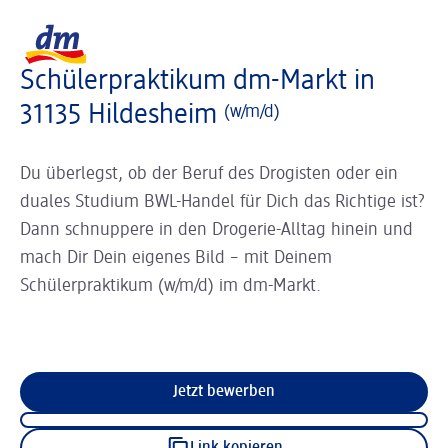
Slider wird geladen ...
Logo dm, zurück zur Startseite
Schülerpraktikum dm-Markt in
31135 Hildesheim
(w/m/d)
Du überlegst, ob der Beruf des Drogisten oder ein
duales Studium BWL-Handel für Dich das Richtige ist?
Dann schnuppere in den Drogerie-Alltag hinein und
mach Dir Dein eigenes Bild – mit Deinem
Schülerpraktikum (w/m/d) im dm-Markt.
Jetzt bewerben