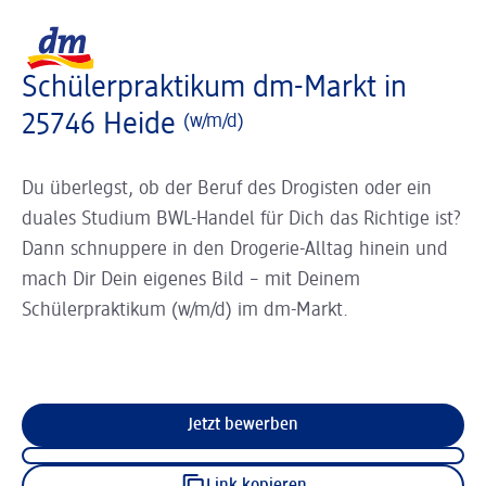
Slider wird geladen ...
Logo dm, zurück zur Startseite
Schülerpraktikum dm-Markt in
25746 Heide
(w/m/d)
Du überlegst, ob der Beruf des Drogisten oder ein
duales Studium BWL-Handel für Dich das Richtige ist?
Dann schnuppere in den Drogerie-Alltag hinein und
mach Dir Dein eigenes Bild – mit Deinem
Schülerpraktikum (w/m/d) im dm-Markt.
Jetzt bewerben