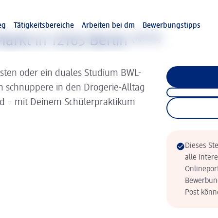
eg
Tätigkeitsbereiche
Arbeiten bei dm
Bewerbungstipps
arkt in 12163 Berlin
(w/m/d)
isten oder ein duales Studium BWL-
nn schnuppere in den Drogerie-Alltag
ld – mit Deinem Schülerpraktikum
Dieses Ste
alle Inter
Onlinepor
Bewerbung
Post könne