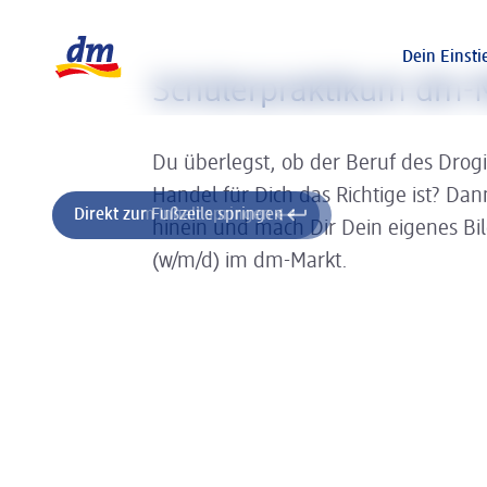
Slider wird geladen ...
Logo dm, zurück zur Startseite
Dein Einsti
Schülerpraktikum dm-M
Du überlegst, ob der Beruf des Drog
Handel für Dich das Richtige ist? Da
Direkt zum Inhalt springen
Direkt zur Fußzeile springen
hinein und mach Dir Dein eigenes Bi
(w/m/d) im dm-Markt.