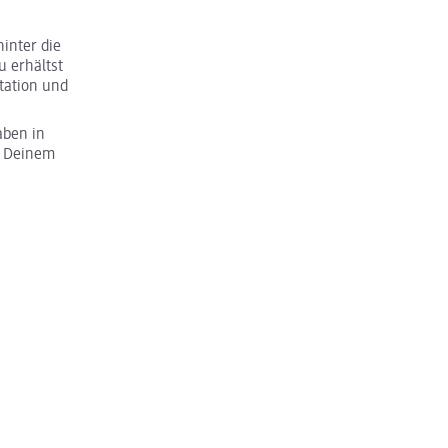
inter die
u erhältst
tation und
aben in
u Deinem