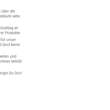
 über die
bläufe aktiv
tsalltag an
rer Produkte.
für unser
 lässt keine
bieten und
immer befüllt
ngst Du Dich