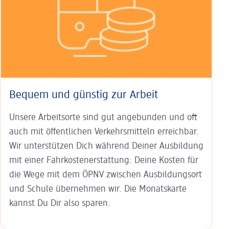
Bequem und günstig zur Arbeit
Unsere Arbeitsorte sind gut an­ge­bunden und oft
auch mit öffent­lichen Verkehrs­mitteln erreichbar.
Wir unterstützen Dich während Deiner Aus­bildung
mit einer Fahr­kosten­erstat­tung: Deine Kosten für
die Wege mit dem ÖPNV zwischen Ausbildungs­ort
und Schule übernehmen wir. Die Monats­karte
kannst Du Dir also sparen.