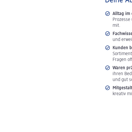
Deine A
Alltag i
Prozesse 
mit.
Fachwiss
und erwei
Kunden b
Sortiment
Fragen of
Waren pr
ihren Bed
und gut s
Mitgestal
kreativ m