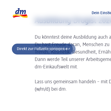
Slider wird geladen ...
Logo dm, zurück zur Startseite
Dein Einsti
Ausbildung Drogist 20
Du könntest deine Ausbildung auch 
Du hast Freude daran, Menschen zu
Direkt zum Inhalt springen
Direkt zur Fußzeile springen
Trends, Kosmetik, Gesundheit, Ernä
Dann werde Teil unserer Arbeitsgeme
dm-Einkaufswelt mit.
Lass uns gemeinsam handeln – mit 
(w/m/d) bei dm.