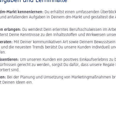
ufgaben und Lerninhalte
m dm-Markt kennenlernen:
Du erhältst einen umfassenden Überblick
und anfallenden Aufgaben in Deinem dm-Markt und gestaltest die A
en erlangen:
Du wendest Dein erlerntes Berufsschulwissen im Arbei
terst Deine Kenntnisse zu den Inhaltsstoffen und Wirkweisen unse
eraten:
Mit Deiner kommunikativen Art sowie Deinem Bewusstsein 
 und die neuesten Trends berätst Du unsere Kunden individuell und
fen.
äsentieren:
Um unseren Kunden ein positives Einkaufserlebnis zu 
ürfnissen gerecht zu werden, sorgst Du dafür, dass unsere Regale 
ortiert sind.
ten:
Bei der Planung und Umsetzung von Marketingmaßnahmen bri
it Deinen Ideen ein.