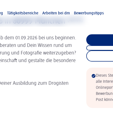
eg
Tätigkeitsbereiche
Arbeiten bei dm
Bewerbungstipps
26 in 80999 München
(w/m/d)
ab dem 01.09.2026 bei uns beginnen.
 beraten und Dein Wissen rund um
hrung und Fotografie weiterzugeben?
inschaft und gestalte die besondere
Dieses Ste
alle Inter
Deiner Ausbildung zum Drogisten
Onlinepor
Bewerbung
Post könne