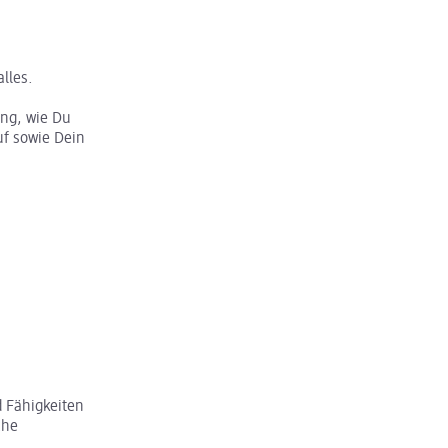
lles.
ung, wie Du
f sowie Dein
 Fähigkeiten
che