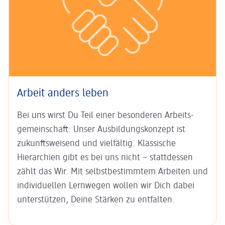
Arbeit anders leben
Bei uns wirst Du Teil einer besonderen Arbeits­
gemein­schaft: Unser
Aus­bildungs­konzept ist
zukunfts­weisend
und vielfältig. Klas­sische
Hierarchien gibt es bei uns nicht – statt­dessen
zählt das Wir. Mit
selbst­bestim­mtem Arbeiten
und
indi­viduel­len Lern­wegen
wollen wir Dich dabei
unter­stützen, Deine Stärken zu entfalten.