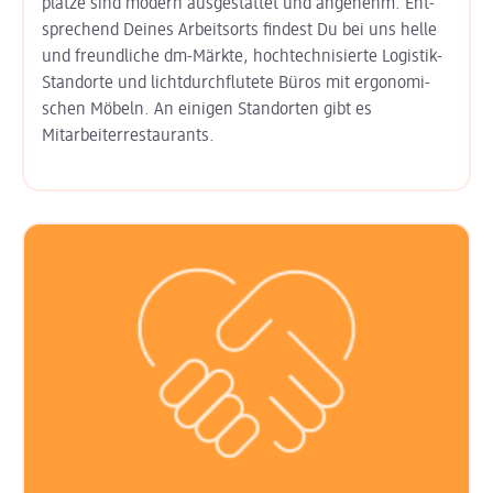
plätze sind modern aus­gestattet und angenehm. Ent­
sprechend Deines Arbeits­orts findest Du bei uns helle
und freund­liche dm-Märkte, hoch­technisierte Logistik-
Standorte und licht­durchflutete Büros mit ergo­nomi­
schen Möbeln. An einigen Stand­orten gibt es
Mitarbeiter­restaurants.