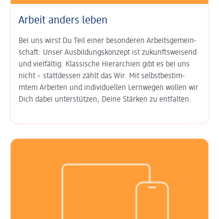
Arbeit anders leben
Bei uns wirst Du Teil einer besonderen Arbeits­gemein­
schaft: Unser
Aus­bildungs­konzept ist zukunfts­weisend
und vielfältig. Klas­sische Hierarchien gibt es bei uns
nicht – statt­dessen zählt das Wir. Mit
selbst­bestim­
mtem Arbeiten
und
indi­viduel­len Lern­wegen
wollen wir
Dich dabei unter­stützen, Deine Stärken zu entfalten.