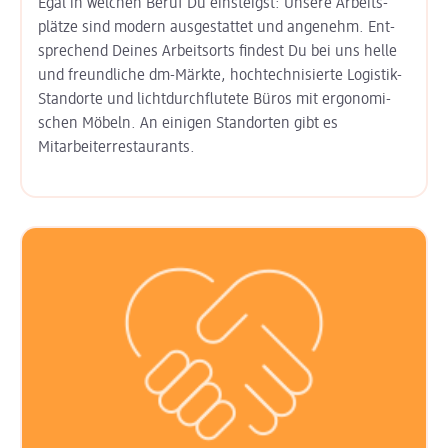
Egal in welchen Beruf Du einsteigst: Unsere Arbeits­
plätze sind modern aus­gestattet und angenehm. Ent­
sprechend Deines Arbeits­orts findest Du bei uns helle
und freund­liche dm-Märkte, hoch­technisierte Logistik-
Standorte und licht­durchflutete Büros mit ergo­nomi­
schen Möbeln. An einigen Stand­orten gibt es
Mitarbeiter­restaurants.