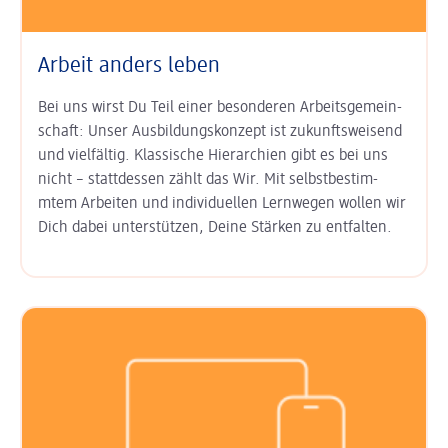
Arbeit anders leben
Bei uns wirst Du Teil einer besonderen Arbeits­gemein­
schaft: Unser
Aus­bildungs­konzept ist zukunfts­weisend
und vielfältig. Klas­sische Hierarchien gibt es bei uns
nicht – statt­dessen zählt das Wir. Mit
selbst­bestim­
mtem Arbeiten
und
indi­viduel­len Lern­wegen
wollen wir
Dich dabei unter­stützen, Deine Stärken zu entfalten.