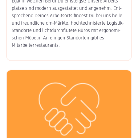
Egal in welchen Beruf Du einsteigst: Unsere Arbeits­
plätze sind modern aus­gestattet und angenehm. Ent­
sprechend Deines Arbeits­orts findest Du bei uns helle
und freund­liche dm-Märkte, hoch­technisierte Logistik-
Standorte und licht­durchflutete Büros mit ergo­nomi­
schen Möbeln. An einigen Stand­orten gibt es
Mitarbeiter­restaurants.