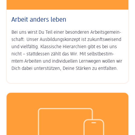
Arbeit anders leben
Bei uns wirst Du Teil einer besonderen Arbeits­gemein­
schaft: Unser
Aus­bildungs­konzept ist zukunfts­weisend
und vielfältig. Klas­sische Hierarchien gibt es bei uns
nicht – statt­dessen zählt das Wir. Mit
selbst­bestim­
mtem Arbeiten
und
indi­viduel­len Lern­wegen
wollen wir
Dich dabei unter­stützen, Deine Stärken zu entfalten.