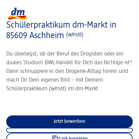
Slider wird geladen ...
Logo dm, zurück zur Startseite
Schülerpraktikum dm-Markt in
85609 Aschheim
(w/m/d)
Du überlegst, ob der Beruf des Drogisten oder ein
duales Studium BWL-Handel für Dich das Richtige ist?
Dann schnuppere in den Drogerie-Alltag hinein und
mach Dir Dein eigenes Bild – mit Deinem
Schülerpraktikum (w/m/d) im dm-Markt.
Jetzt bewerben