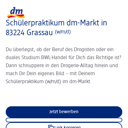
Slider wird geladen ...
Logo dm, zurück zur Startseite
Schülerpraktikum dm-Markt in
83224 Grassau
(w/m/d)
Du überlegst, ob der Beruf des Drogisten oder ein
duales Studium BWL-Handel für Dich das Richtige ist?
Dann schnuppere in den Drogerie-Alltag hinein und
mach Dir Dein eigenes Bild – mit Deinem
Schülerpraktikum (w/m/d) im dm-Markt.
Jetzt bewerben