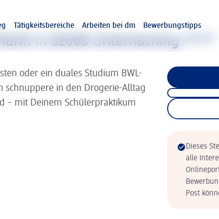
eg
Tätigkeitsbereiche
Arbeiten bei dm
Bewerbungstipps
arkt in 82008 Unterhaching
(w/m/d)
isten oder ein duales Studium BWL-
nn schnuppere in den Drogerie-Alltag
ld – mit Deinem Schülerpraktikum
Dieses Ste
alle Inter
Onlinepor
Bewerbung
Post könne