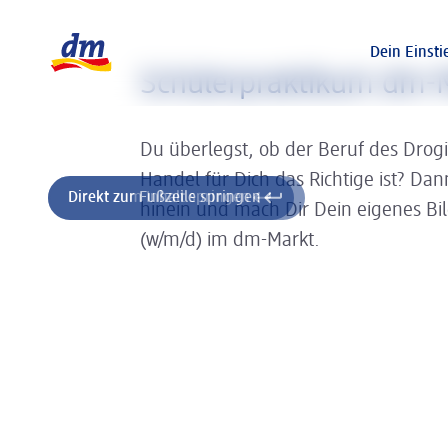
Slider wird geladen ...
Logo dm, zurück zur Startseite
Dein Einsti
Schülerpraktikum dm-M
Du überlegst, ob der Beruf des Drog
Handel für Dich das Richtige ist? Da
Direkt zum Inhalt springen
Direkt zur Fußzeile springen
hinein und mach Dir Dein eigenes Bi
(w/m/d) im dm-Markt.