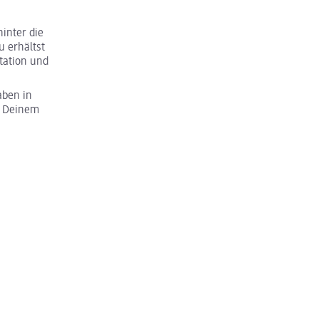
inter die
u erhältst
tation und
aben in
u Deinem