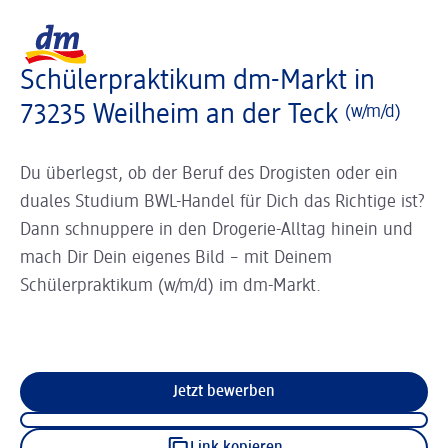
Slider wird geladen ...
Logo dm, zurück zur Startseite
Schülerpraktikum dm-Markt in
73235 Weilheim an der Teck
(w/m/d)
Du überlegst, ob der Beruf des Drogisten oder ein
duales Studium BWL-Handel für Dich das Richtige ist?
Dann schnuppere in den Drogerie-Alltag hinein und
mach Dir Dein eigenes Bild – mit Deinem
Schülerpraktikum (w/m/d) im dm-Markt.
Jetzt bewerben