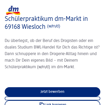
Slider wird geladen ...
Logo dm, zurück zur Startseite
Schülerpraktikum dm-Markt in
69168 Wiesloch
(w/m/d)
Du überlegst, ob der Beruf des Drogisten oder ein
duales Studium BWL-Handel für Dich das Richtige ist?
Dann schnuppere in den Drogerie-Alltag hinein und
mach Dir Dein eigenes Bild – mit Deinem
Schülerpraktikum (w/m/d) im dm-Markt.
Jetzt bewerben