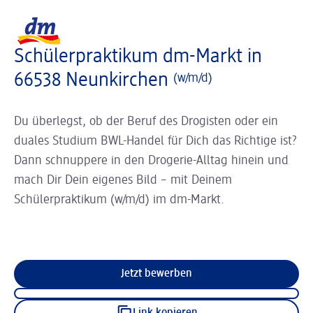
Slider wird geladen ...
Logo dm, zurück zur Startseite
Schülerpraktikum dm-Markt in
66538 Neunkirchen
(w/m/d)
Du überlegst, ob der Beruf des Drogisten oder ein
duales Studium BWL-Handel für Dich das Richtige ist?
Dann schnuppere in den Drogerie-Alltag hinein und
mach Dir Dein eigenes Bild – mit Deinem
Schülerpraktikum (w/m/d) im dm-Markt.
Jetzt bewerben