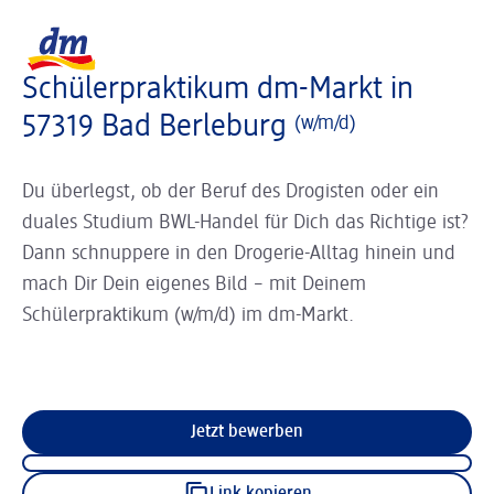
Slider wird geladen ...
Logo dm, zurück zur Startseite
Schülerpraktikum dm-Markt in
57319 Bad Berleburg
(w/m/d)
Du überlegst, ob der Beruf des Drogisten oder ein
duales Studium BWL-Handel für Dich das Richtige ist?
Dann schnuppere in den Drogerie-Alltag hinein und
mach Dir Dein eigenes Bild – mit Deinem
Schülerpraktikum (w/m/d) im dm-Markt.
Jetzt bewerben