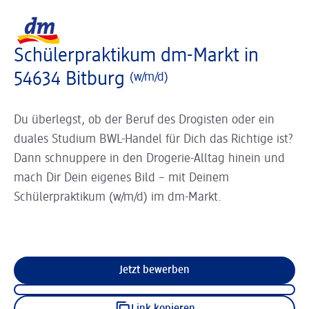
Slider wird geladen ...
Logo dm, zurück zur Startseite
Schülerpraktikum dm-Markt in
54634 Bitburg
(w/m/d)
Du überlegst, ob der Beruf des Drogisten oder ein
duales Studium BWL-Handel für Dich das Richtige ist?
Dann schnuppere in den Drogerie-Alltag hinein und
mach Dir Dein eigenes Bild – mit Deinem
Schülerpraktikum (w/m/d) im dm-Markt.
Jetzt bewerben