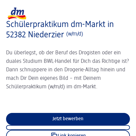
Slider wird geladen ...
Logo dm, zurück zur Startseite
Schülerpraktikum dm-Markt in
52382 Niederzier
(w/m/d)
Du überlegst, ob der Beruf des Drogisten oder ein
duales Studium BWL-Handel für Dich das Richtige ist?
Dann schnuppere in den Drogerie-Alltag hinein und
mach Dir Dein eigenes Bild – mit Deinem
Schülerpraktikum (w/m/d) im dm-Markt.
Jetzt bewerben