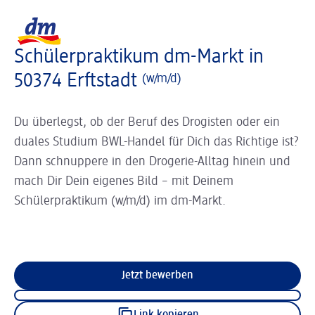
Slider wird geladen ...
Logo dm, zurück zur Startseite
Schülerpraktikum dm-Markt in
50374 Erftstadt
(w/m/d)
Du überlegst, ob der Beruf des Drogisten oder ein
duales Studium BWL-Handel für Dich das Richtige ist?
Dann schnuppere in den Drogerie-Alltag hinein und
mach Dir Dein eigenes Bild – mit Deinem
Schülerpraktikum (w/m/d) im dm-Markt.
Jetzt bewerben