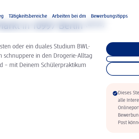
eg
Tätigkeitsbereiche
Arbeiten bei dm
Bewerbungstipps
arkt in 10997 Berlin
(w/m/d)
isten oder ein duales Studium BWL-
nn schnuppere in den Drogerie-Alltag
ld – mit Deinem Schülerpraktikum
Dieses Ste
alle Inter
Onlinepor
Bewerbung
Post könne