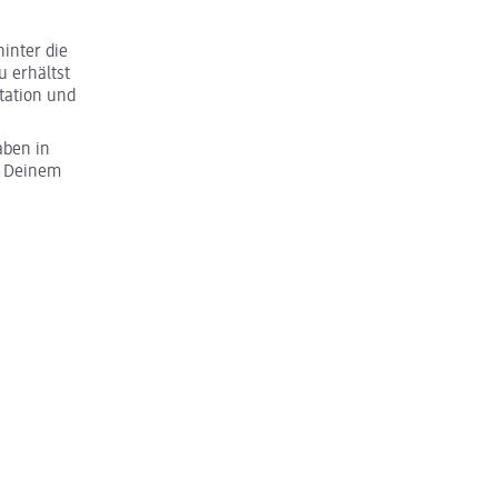
inter die
u erhältst
tation und
aben in
u Deinem