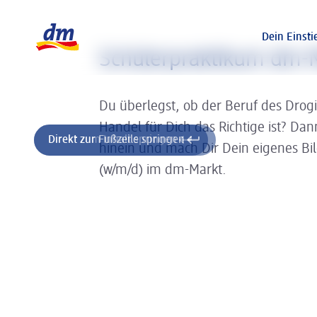
Slider wird geladen ...
Logo dm, zurück zur Startseite
Dein Einsti
Schülerpraktikum dm-M
Du überlegst, ob der Beruf des Drog
Handel für Dich das Richtige ist? Da
Direkt zum Inhalt springen
Direkt zur Fußzeile springen
hinein und mach Dir Dein eigenes Bi
(w/m/d) im dm-Markt.