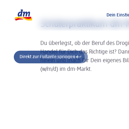
Slider wird geladen ...
Logo dm, zurück zur Startseite
Dein Einsti
Schülerpraktikum dm-M
Du überlegst, ob der Beruf des Drog
Handel für Dich das Richtige ist? Da
Direkt zum Inhalt springen
Direkt zur Fußzeile springen
hinein und mach Dir Dein eigenes Bi
(w/m/d) im dm-Markt.