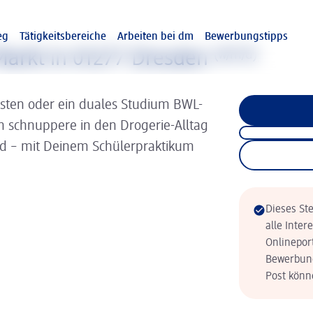
eg
Tätigkeitsbereiche
Arbeiten bei dm
Bewerbungstipps
arkt in 01277 Dresden
(w/m/d)
isten oder ein duales Studium BWL-
nn schnuppere in den Drogerie-Alltag
ld – mit Deinem Schülerpraktikum
Dieses Ste
alle Inter
Onlinepor
Bewerbung
Post könne