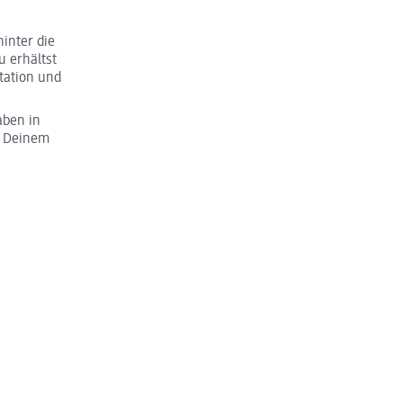
inter die
u erhältst
tation und
aben in
u Deinem