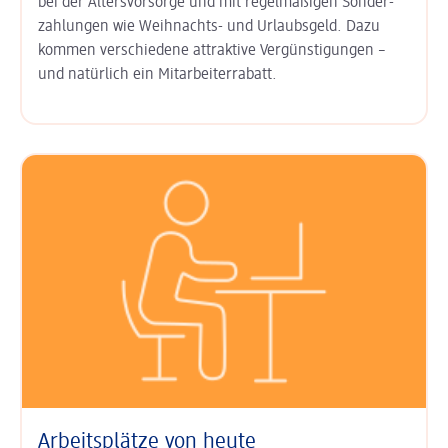
bei der
Alters­vorsorge
und mit regel­mäßigen Sonder­
zahlungen wie
Weihnachts- und Urlaubs­geld
. Dazu
kommen ver­schiedene attraktive Ver­günsti­gungen –
und natürlich ein
Mitarbeiter­rabatt
.
Arbeitsplätze von heute