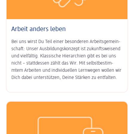
Arbeit anders leben
Bei uns wirst Du Teil einer besonderen Arbeits­gemein­
schaft: Unser
Aus­bildungs­konzept ist zukunfts­weisend
und vielfältig. Klas­sische Hierarchien gibt es bei uns
nicht – statt­dessen zählt das Wir. Mit
selbst­bestim­
mtem Arbeiten
und
indi­viduel­len Lern­wegen
wollen wir
Dich dabei unter­stützen, Deine Stärken zu entfalten.