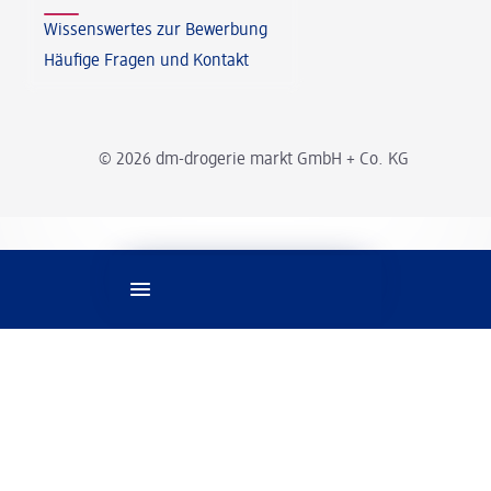
Wissenswertes zur Bewerbung
Häufige Fragen und Kontakt
© 2026 dm-drogerie markt GmbH + Co. KG
Spracheinstellungen
Rechtliches
Impressum
Datenschutz
Information zur Barrierefreiheit
Cookie-Einstellungen