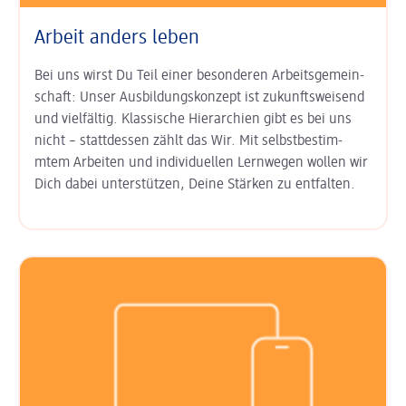
Arbeit anders leben
Bei uns wirst Du Teil einer besonderen Arbeits­gemein­
schaft: Unser
Aus­bildungs­konzept ist zukunfts­weisend
und vielfältig. Klas­sische Hierarchien gibt es bei uns
nicht – statt­dessen zählt das Wir. Mit
selbst­bestim­
mtem Arbeiten
und
indi­viduel­len Lern­wegen
wollen wir
Dich dabei unter­stützen, Deine Stärken zu entfalten.