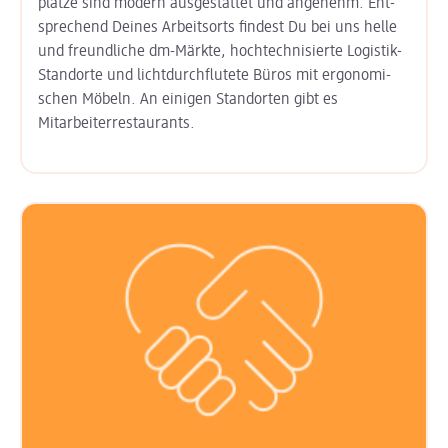
plätze sind modern aus­gestattet und angenehm. Ent­
sprechend Deines Arbeits­orts findest Du bei uns helle
und freund­liche dm-Märkte, hoch­technisierte Logistik-
Standorte und licht­durchflutete Büros mit ergo­nomi­
schen Möbeln. An einigen Stand­orten gibt es
Mitarbeiter­restaurants.