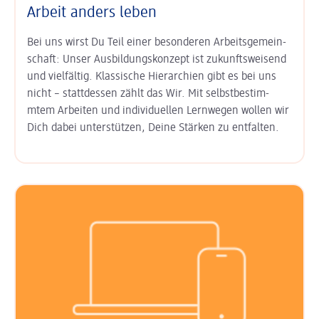
Arbeit anders leben
Bei uns wirst Du Teil einer besonderen Arbeits­gemein­
schaft: Unser
Aus­bildungs­konzept ist zukunfts­weisend
und vielfältig. Klas­sische Hierarchien gibt es bei uns
nicht – statt­dessen zählt das Wir. Mit
selbst­bestim­
mtem Arbeiten
und
indi­viduel­len Lern­wegen
wollen wir
Dich dabei unter­stützen, Deine Stärken zu entfalten.