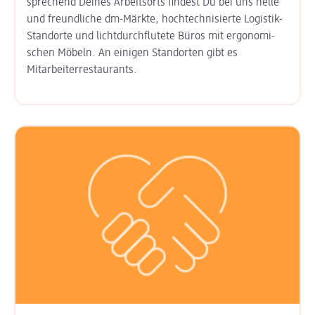
sprechend Deines Arbeits­orts findest Du bei uns helle
und freund­liche dm-Märkte, hoch­technisierte Logistik-
Standorte und licht­durchflutete Büros mit ergo­nomi­
schen Möbeln. An einigen Stand­orten gibt es
Mitarbeiter­restaurants.