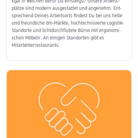
Egal in welchen Beruf Du einsteigst: Unsere Arbeits­
plätze sind modern aus­gestattet und angenehm. Ent­
sprechend Deines Arbeits­orts findest Du bei uns helle
und freund­liche dm-Märkte, hoch­technisierte Logistik-
Standorte und licht­durchflutete Büros mit ergo­nomi­
schen Möbeln. An einigen Stand­orten gibt es
Mitarbeiter­restaurants.