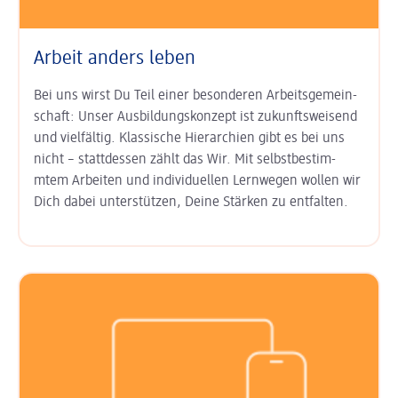
Arbeit anders leben
Bei uns wirst Du Teil einer besonderen Arbeits­gemein­
schaft: Unser
Aus­bildungs­konzept ist zukunfts­weisend
und vielfältig. Klas­sische Hierarchien gibt es bei uns
nicht – statt­dessen zählt das Wir. Mit
selbst­bestim­
mtem Arbeiten
und
indi­viduel­len Lern­wegen
wollen wir
Dich dabei unter­stützen, Deine Stärken zu entfalten.