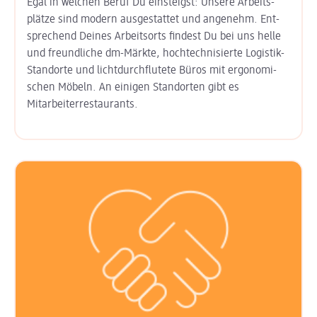
Egal in welchen Beruf Du einsteigst: Unsere Arbeits­
plätze sind modern aus­gestattet und angenehm. Ent­
sprechend Deines Arbeits­orts findest Du bei uns helle
und freund­liche dm-Märkte, hoch­technisierte Logistik-
Standorte und licht­durchflutete Büros mit ergo­nomi­
schen Möbeln. An einigen Stand­orten gibt es
Mitarbeiter­restaurants.