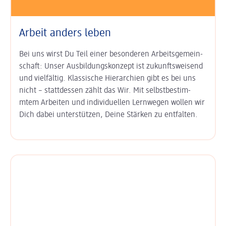
Arbeit anders leben
Bei uns wirst Du Teil einer besonderen Arbeits­gemein­
schaft: Unser
Aus­bildungs­konzept ist zukunfts­weisend
und vielfältig. Klas­sische Hierarchien gibt es bei uns
nicht – statt­dessen zählt das Wir. Mit
selbst­bestim­
mtem Arbeiten
und
indi­viduel­len Lern­wegen
wollen wir
Dich dabei unter­stützen, Deine Stärken zu entfalten.