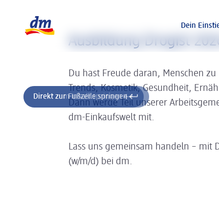
Slider wird geladen ...
Logo dm, zurück zur Startseite
Dein Einsti
Ausbildung Drogist 202
Du hast Freude daran, Menschen zu
Trends, Kosmetik, Gesundheit, Ernä
Direkt zum Inhalt springen
Direkt zur Fußzeile springen
Dann werde Teil unserer Arbeitsgeme
dm-Einkaufswelt mit.
Lass uns gemeinsam handeln – mit 
(w/m/d) bei dm.