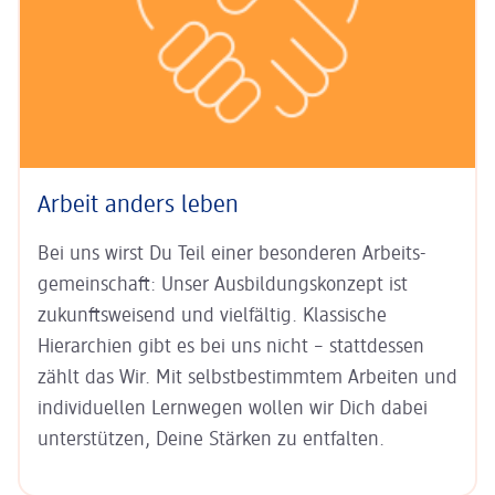
Arbeit anders leben
Bei uns wirst Du Teil einer besonderen Arbeits­
gemein­schaft: Unser
Aus­bildungs­konzept ist
zukunfts­weisend
und vielfältig. Klas­sische
Hierarchien gibt es bei uns nicht – statt­dessen
zählt das Wir. Mit
selbst­bestim­mtem Arbeiten
und
indi­viduel­len Lern­wegen
wollen wir Dich dabei
unter­stützen, Deine Stärken zu entfalten.