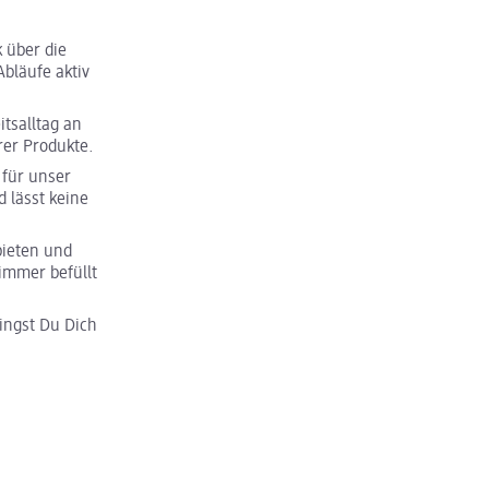
 über die
bläufe aktiv
tsalltag an
rer Produkte.
für unser
 lässt keine
bieten und
immer befüllt
ngst Du Dich