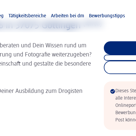
eg
Tätigkeitsbereiche
Arbeiten bei dm
Bewerbungstipps
6 in 37075 Göttingen
(w/m/d)
 beraten und Dein Wissen rund um
hrung und Fotografie weiterzugeben?
inschaft und gestalte die besondere
Deiner Ausbildung zum Drogisten
Dieses Ste
alle Inter
Onlinepor
Bewerbung
Post könne