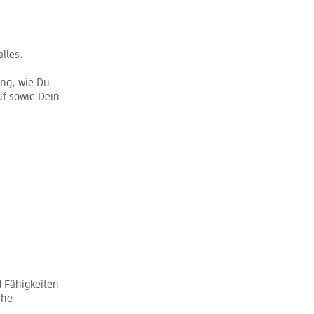
lles.
ung, wie Du
f sowie Dein
 Fähigkeiten
che