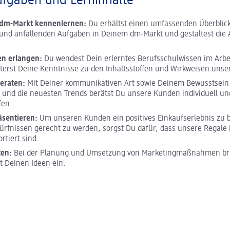
ufgaben und Lerninhalte
m dm-Markt kennenlernen:
Du erhältst einen umfassenden Überblick
und anfallenden Aufgaben in Deinem dm-Markt und gestaltest die A
en erlangen:
Du wendest Dein erlerntes Berufsschulwissen im Arbei
terst Deine Kenntnisse zu den Inhaltsstoffen und Wirkweisen unse
eraten:
Mit Deiner kommunikativen Art sowie Deinem Bewusstsein 
 und die neuesten Trends berätst Du unsere Kunden individuell und
fen.
äsentieren:
Um unseren Kunden ein positives Einkaufserlebnis zu 
ürfnissen gerecht zu werden, sorgst Du dafür, dass unsere Regale 
ortiert sind.
ten:
Bei der Planung und Umsetzung von Marketingmaßnahmen bri
it Deinen Ideen ein.