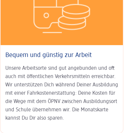
Bequem und günstig zur Arbeit
Unsere Arbeitsorte sind gut an­ge­bunden und oft
auch mit öffent­lichen Verkehrs­mitteln erreichbar.
Wir unterstützen Dich während Deiner Aus­bildung
mit einer Fahr­kosten­erstat­tung: Deine Kosten für
die Wege mit dem ÖPNV zwischen Ausbildungs­ort
und Schule übernehmen wir. Die Monats­karte
kannst Du Dir also sparen.