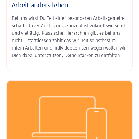
Arbeit anders leben
Bei uns wirst Du Teil einer besonderen Arbeits­gemein­
schaft: Unser
Aus­bildungs­konzept ist zukunfts­weisend
und vielfältig. Klas­sische Hierarchien gibt es bei uns
nicht – statt­dessen zählt das Wir. Mit
selbst­bestim­
mtem Arbeiten
und
indi­viduel­len Lern­wegen
wollen wir
Dich dabei unter­stützen, Deine Stärken zu entfalten.