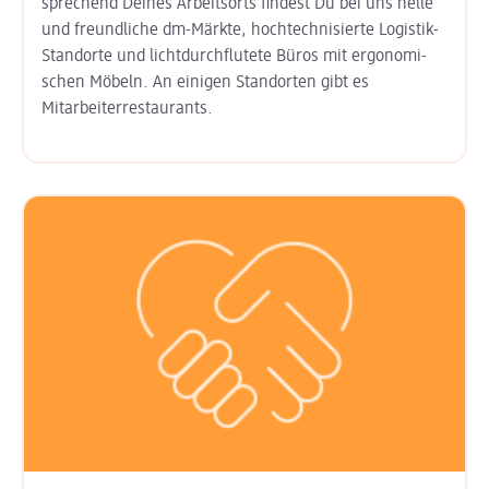
sprechend Deines Arbeits­orts findest Du bei uns helle
und freund­liche dm-Märkte, hoch­technisierte Logistik-
Standorte und licht­durchflutete Büros mit ergo­nomi­
schen Möbeln. An einigen Stand­orten gibt es
Mitarbeiter­restaurants.